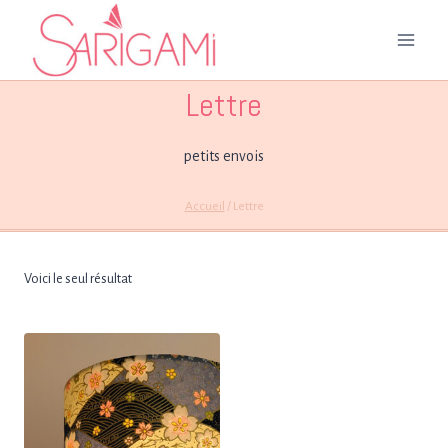
Aller
au
contenu
Lettre
petits envois
Accueil
/
Lettre
Voici le seul résultat