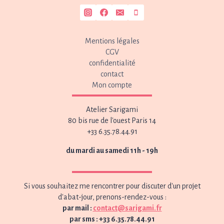
Mentions légales
CGV
confidentialité
contact
Mon compte
Atelier Sarigami
80 bis rue de l'ouest Paris 14
+33 6.35.78.44.91
du mardi au samedi 11h - 19h
Si vous souhaitez me rencontrer pour discuter d'un projet
d'abat-jour, prenons-rendez-vous :
par mail :
contact@sarigami.fr
par sms : +33 6.35.78.44.91