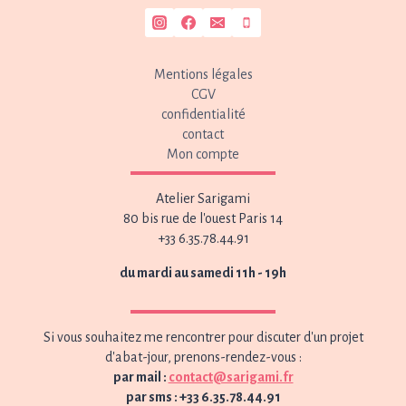
Mentions légales
CGV
confidentialité
contact
Mon compte
Atelier Sarigami
80 bis rue de l'ouest Paris 14
+33 6.35.78.44.91
du mardi au samedi 11h - 19h
Si vous souhaitez me rencontrer pour discuter d'un projet
d'abat-jour, prenons-rendez-vous :
par mail :
contact@sarigami.fr
par sms : +33 6.35.78.44.91