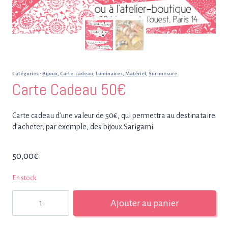
Catégories :
Bijoux
,
Carte-cadeau
,
Luminaires
,
Matériel
,
Sur-mesure
Carte Cadeau 50€
Carte cadeau d’une valeur de 50€, qui permettra au destinataire
d’acheter, par exemple, des bijoux Sarigami.
50,00
€
En stock
quantité
Ajouter au panier
de
Carte