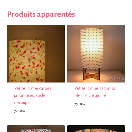
Produits apparentés
Petite lampe carpes
Petite lampe asanoha
japonaises, socle
bleu, socle ajouré
découpé
75,00
€
72,00
€