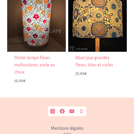
Petite lampe fleurs
Abat-jour grandes
multicolores, socle au
fleurs, bleu et violet
choix
75,00
€
75,00
€
Mentions légales