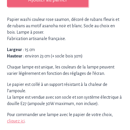
de
Lampe
de
Papier washi couleur rose saumon, décoré de rubans fleuris et
chevet
de rubans au motif asanoha noir et blanc. Socle au choix en
aux
bois. Lampe à poser.
rubans,
Fabrication artisanale française.
socle
en
Largeur
: 15 cm
bois
Hauteur
: environ 23 cm (+ socle bois 3cm)
Chaque lampe est unique, les couleurs de la lampe peuvent
varier légèrement en fonction des réglages de l’écran.
Le papier est collé à un support résistant à la chaleur de
l’ampoule.
La lampe est vendue avec son socle et son système électrique à
douille E27 (ampoule 30W maximum, non incluse).
Pour commander une lampe avec le papier de votre choix,
cliquez ici
.