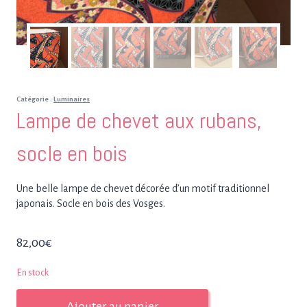
Catégorie :
Luminaires
Lampe de chevet aux rubans,
socle en bois
Une belle lampe de chevet décorée d’un motif traditionnel
japonais. Socle en bois des Vosges.
82,00
€
En stock
quantité
Ajouter au panier