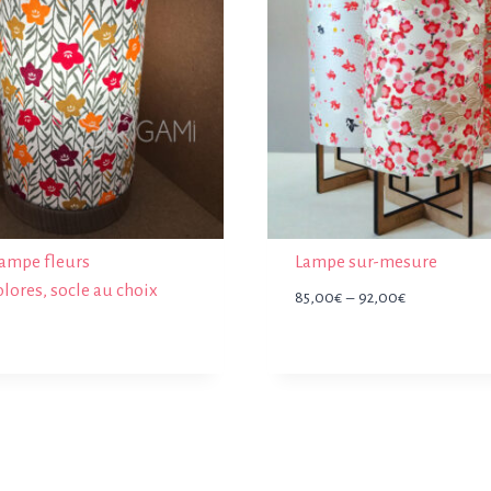
lampe fleurs
Lampe sur-mesure
lores, socle au choix
Plage
85,00
€
–
92,00
€
de
prix :
85,00€
à
92,00€