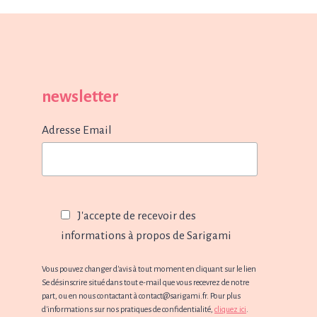
newsletter
Adresse Email
J'accepte de recevoir des
informations à propos de Sarigami
Vous pouvez changer d'avis à tout moment en cliquant sur le lien
Se désinscrire situé dans tout e-mail que vous recevrez de notre
part, ou en nous contactant à contact@sarigami.fr. Pour plus
d'informations sur nos pratiques de confidentialité,
cliquez ici
.