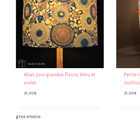
Abat-jour grandes fleurs, bleu et
Petite 
violet
multico
75,00
€
75,00
€
gros envois