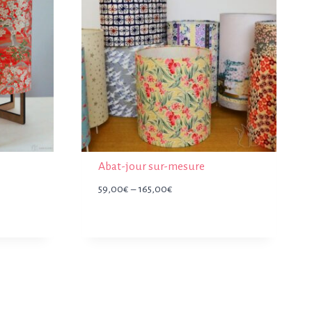
Abat-jour sur-mesure
Plage
59,00
€
–
165,00
€
de
prix :
59,00€
à
165,00€