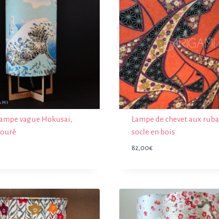
 lampe vague Hokusai,
Lampe de chevet aux ruba
jouré
socle en bois
82,00
€