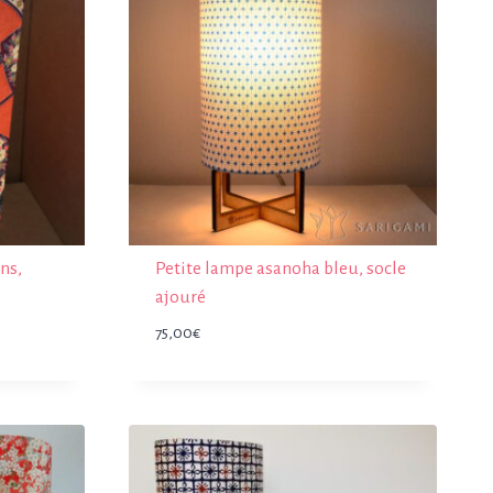
ns,
Petite lampe asanoha bleu, socle
ajouré
75,00
€