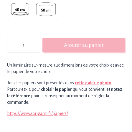
quantité
Ajouter au panier
de
Abat-
jour
Un luminaire sur-mesure aux dimensions de votre choix et avec
sur-
le papier de votre choix.
mesure
Tous les papiers sont présentés dans
cette galerie photo
.
Parcourez-la pour
choisir le papier
qui vous convient, et
notez
la référence
pour la renseigner au moment de régler la
commande.
https://www.sarigami.fr/papiers/