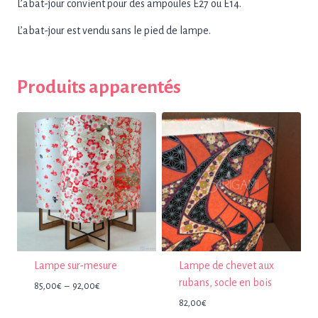
L’abat-jour convient pour des ampoules E27 ou E14.
L’abat-jour est vendu sans le pied de lampe.
Produits apparentés
Lampe sur-mesure
Lampe de chevet aux
rubans, socle en bois
Plage
85,00
€
–
92,00
€
de
82,00
€
prix :