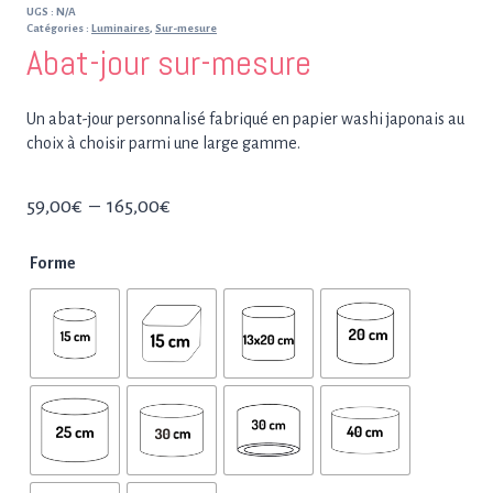
UGS :
N/A
Catégories :
Luminaires
,
Sur-mesure
Abat-jour sur-mesure
Un abat-jour personnalisé fabriqué en papier washi japonais au
choix à choisir parmi une large gamme.
Plage
59,00
€
–
165,00
€
de
Forme
prix :
59,00€
à
165,00€