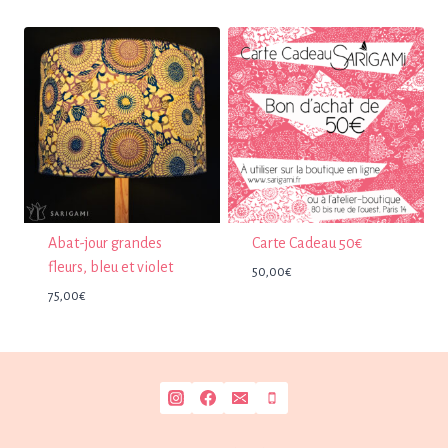
85,00€
à
92,00€
Abat-jour grandes
Carte Cadeau 50€
fleurs, bleu et violet
50,00
€
75,00
€