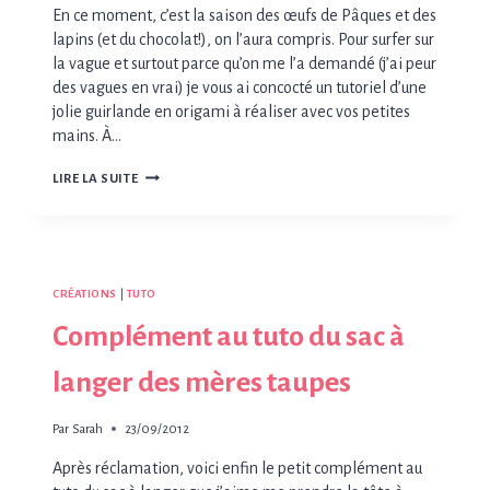
En ce moment, c’est la saison des œufs de Pâques et des
lapins (et du chocolat!), on l’aura compris. Pour surfer sur
la vague et surtout parce qu’on me l’a demandé (j’ai peur
des vagues en vrai) je vous ai concocté un tutoriel d’une
jolie guirlande en origami à réaliser avec vos petites
mains. À…
PÂQUES
LIRE LA SUITE
=
LAPINS?
CRÉATIONS
|
TUTO
Complément au tuto du sac à
langer des mères taupes
Par
Sarah
23/09/2012
Après réclamation, voici enfin le petit complément au