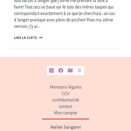
tuto du sac à langer que j’aime me prendre la tête à
faire! Tout ceci se base sur le tuto des mères taupes qui
correspondait exactement à ce que je cherchais : un sac
à langer pratique avec plein de poches! Pour ma 2ème
version, j’y ai…
COMPLÉMENT
LIRE LA SUITE
AU
TUTO
DU
SAC
À
LANGER
DES
MÈRES
TAUPES
Mentions légales
CGV
confidentialité
contact
Mon compte
Atelier Sarigami