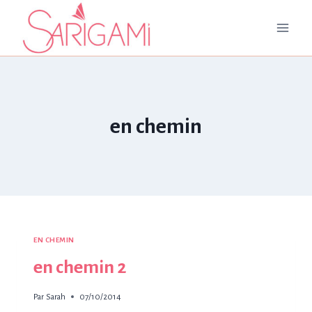
Aller
au
contenu
en chemin
EN CHEMIN
en chemin 2
Par
Sarah
07/10/2014