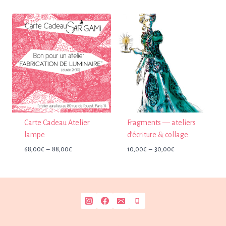
prix :
68,00€
à
88,00€
Carte Cadeau Atelier
Fragments — ateliers
lampe
d’écriture & collage
Plage
Plage
68,00
€
–
88,00
€
10,00
€
–
30,00
€
de
de
prix :
prix :
68,00€
10,00€
à
à
88,00€
30,00€