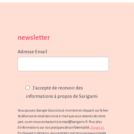
newsletter
Adresse Email
J'accepte de recevoir des
informations à propos de Sarigami
Vous pouvez changer d'avis à tout moment en cliquant sur le lien
Se désinscrire situé dans tout e-mail que vous recevrez de notre
part, ou en nous contactant à contact@sarigami.fr. Pour plus
d'informations sur nos pratiques de confidentialité,
cliquez ici
.
En cliquant ci-dessous, vous acceptez que nous puissions traiter