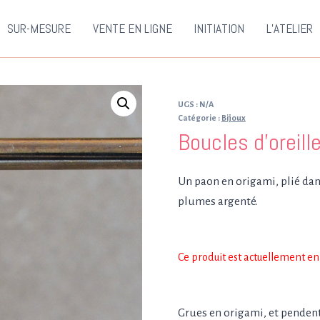
SUR-MESURE
VENTE EN LIGNE
INITIATION
L’ATELIER
UGS :
N/A
Catégorie :
Bijoux
Boucles d’oreill
Un paon en origami, plié dan
plumes argenté.
Ce produit est actuellement en 
Grues en origami, et pendent