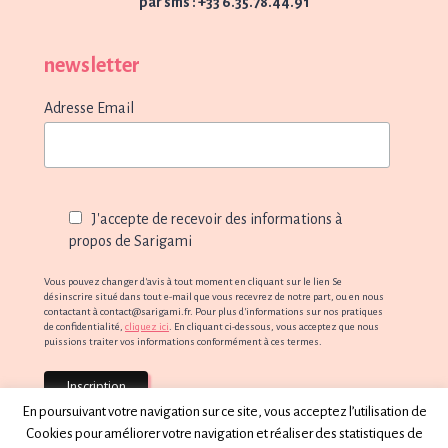
par sms : +33 6.35.78.44.91
newsletter
Adresse Email
J'accepte de recevoir des informations à
propos de Sarigami
Vous pouvez changer d'avis à tout moment en cliquant sur le lien Se
désinscrire situé dans tout e-mail que vous recevrez de notre part, ou en nous
contactant à contact@sarigami.fr. Pour plus d'informations sur nos pratiques
de confidentialité,
cliquez ici
. En cliquant ci-dessous, vous acceptez que nous
puissions traiter vos informations conformément à ces termes.
En poursuivant votre navigation sur ce site, vous acceptez l’utilisation de
Cookies pour améliorer votre navigation et réaliser des statistiques de