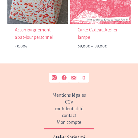
Accompagnement
Carte Cadeau Atelier
abat-jour personnel
lampe
Plage
40,00
€
68,00
€
–
88,00
€
de
prix :
68,00€
à
88,00€
Mentions légales
CGV
confidentialité
contact
Mon compte
Atelier Sarigami