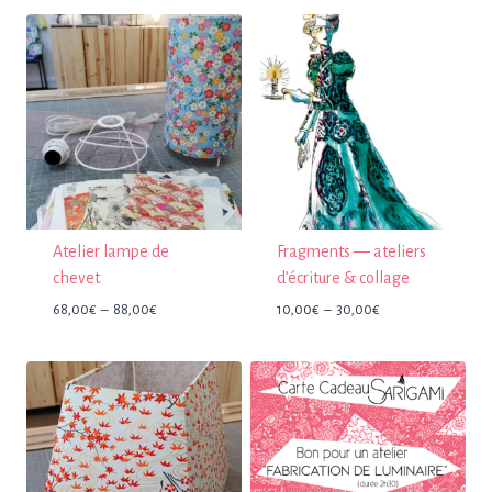
Atelier lampe de
Fragments — ateliers
chevet
d’écriture & collage
Plage
Plage
68,00
€
–
88,00
€
10,00
€
–
30,00
€
de
de
prix :
prix :
68,00€
10,00€
à
à
88,00€
30,00€