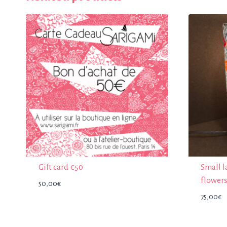
Gift card €50
Small 
flowers
50,00
€
75,00
€