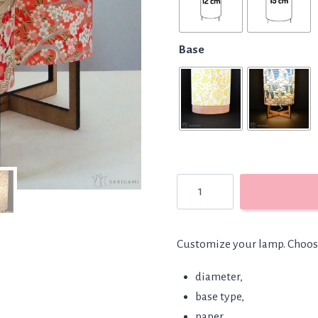
85,00€
Base
Custom
lamp
quantity
Customize your lamp. Choose
diameter,
base type,
paper.