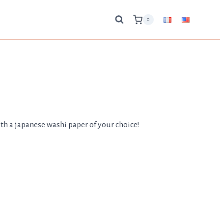
0
 a japanese washi paper of your choice!
h