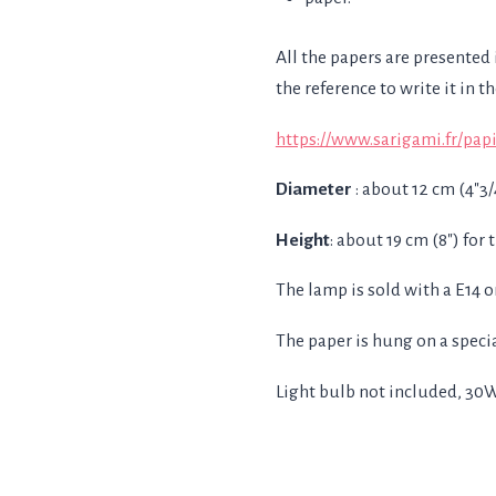
All the papers are presented 
the reference to write it in t
https://www.sarigami.fr/papi
Diameter
: about 12 cm (4″3/4
Height
: about 19 cm (8″) for 
The lamp is sold with a E14 
The paper is hung on a speci
Light bulb not included, 3