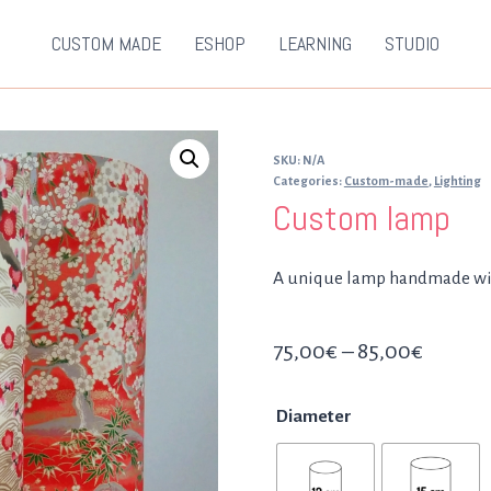
CUSTOM MADE
ESHOP
LEARNING
STUDIO
SKU:
N/A
Categories:
Custom-made
,
Lighting
Custom lamp
A unique lamp handmade with
Price
75,00
€
–
85,00
€
range:
Diameter
75,00€
throug