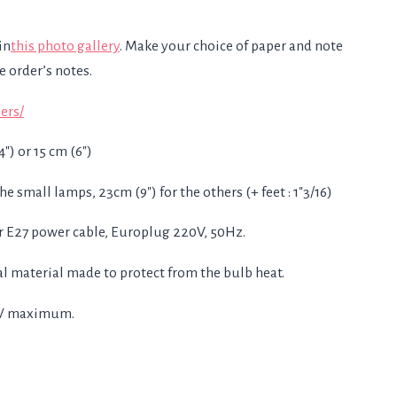
in
this photo gallery
. Make your choice of paper and note
he order’s notes.
ers/
″) or 15 cm (6″)
the small lamps, 23cm (9″) for the others (+ feet : 1″3/16)
or E27 power cable, Europlug 220V, 50Hz.
al material made to protect from the bulb heat.
0W maximum.