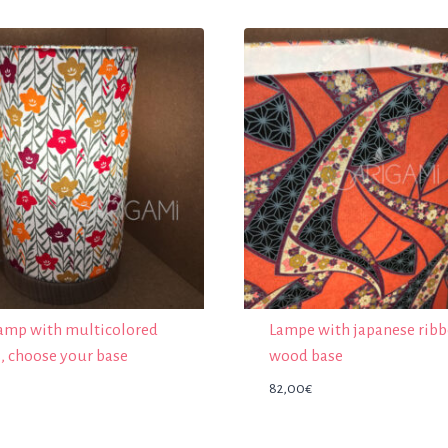
lamp with multicolored
Lampe with japanese ribb
, choose your base
wood base
82,00
€