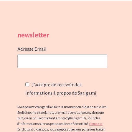
newsletter
Adresse Email
J'accepte de recevoir des
informations à propos de Sarigami
Vous pouvez changer d'avis à tout moment en cliquant sur le lien
Se désinscrire situé dans tout e-mail que vous recevrez de notre
part, ou en nous contactant à contact@sarigami.fr. Pour plus
d'informations sur nos pratiques de confidentialité,
cliquez ici
.
En cliquant ci-dessous, vous acceptez que nous puissions traiter