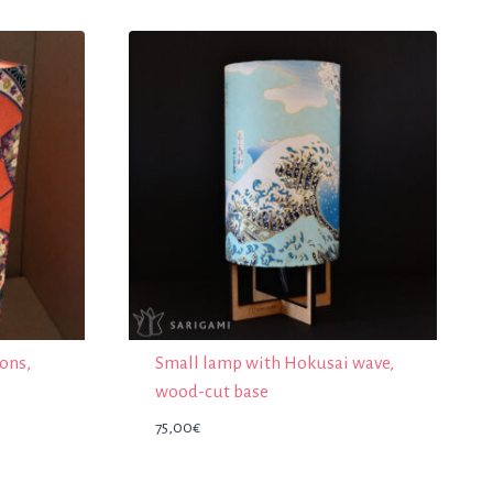
ons,
Small lamp with Hokusai wave,
wood-cut base
75,00
€